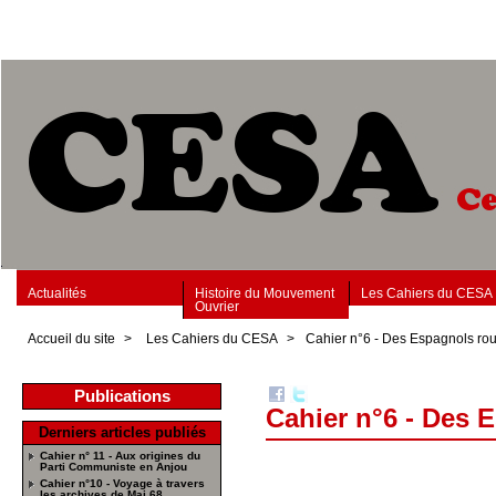
Actualités
Histoire du Mouvement
Les Cahiers du CESA
Ouvrier
Accueil du site
>
Les Cahiers du CESA
>
Cahier n°6 - Des Espagnols ro
Publications
Cahier n°6 - Des 
Derniers articles publiés
Cahier n° 11 - Aux origines du
Parti Communiste en Anjou
Cahier n°10 - Voyage à travers
les archives de Mai 68