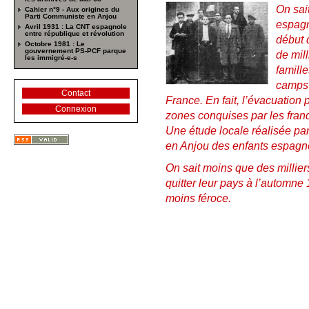
On sai
Cahier n°9 - Aux origines du
Parti Communiste en Anjou
espagn
Avril 1931 : La CNT espagnole
entre république et révolution
début 
Octobre 1981 : Le
gouvernement PS-PCF parque
de mil
les immigré-e-s
famill
camps 
Contact
France. En fait, l’évacuation 
Connexion
zones conquises par les fran
Une étude locale réalisée par
en Anjou des enfants espagno
On sait moins que des millier
quitter leur pays à l’automn
moins féroce.